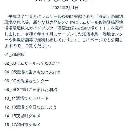
2025年2月1日
平成２７年５月にラムサール条約に登録された「涸沼」の周辺
環境や観光等、新たな魅力発信のためにラムサール条約登録湿地
涸沼環境観光ガイドブック「涸沼は僕らの遊び場だ！！」を発行
しました。令和６年１１月にオープンした涸沼水鳥・湿地センタ
ーや掲載店舗等で無料配布しております。このページでも公開し
ますので、ご覧ください。
01_28表紙
02_03ラムサールってなんだ？
04_05涸沼の生きものと人びと
06_07水鳥湿地センター
08_09３市町に囲まれた涸沼
10_11涸沼でリトリート
12_13涸沼で今日なにしよう
14_15茨城町グルメ
16_17鉾田市グルメ