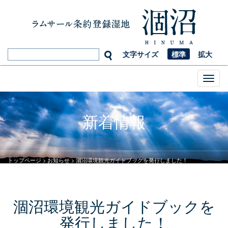
文字サイズ
標準
拡大
Toggl
naviga
新着情報
トップページ
>
お知らせ
>
涸沼環境観光ガイドブックを発行しました！
涸沼環境観光ガイドブックを
発行しました！