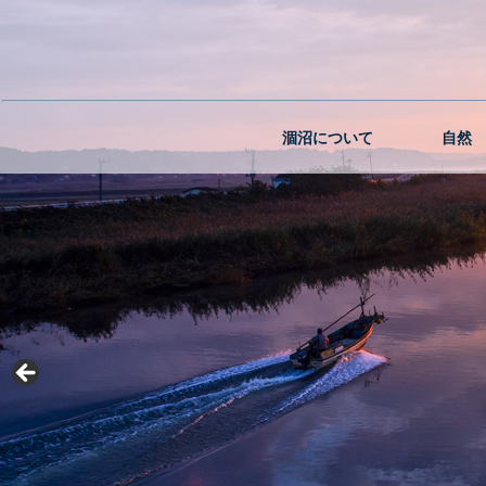
涸沼について
自然