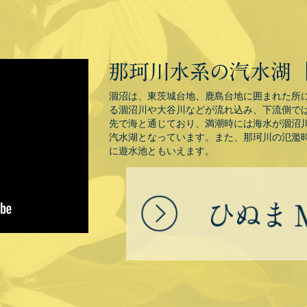
涸沼は、東茨城台地、鹿島台地に囲まれた所
る涸沼川や大谷川などが流れ込み、下流側で
先で海と通じており、満潮時には海水が涸沼
汽水湖となっています。また、那珂川の氾濫
に遊水池ともいえます。