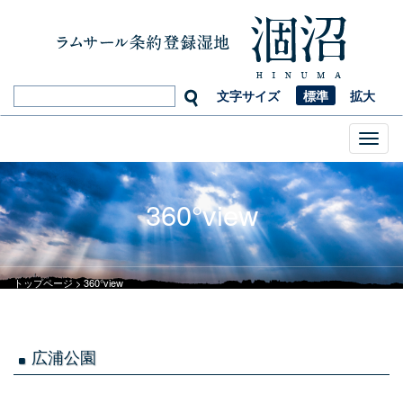
文字サイズ
標準
拡大
Toggl
naviga
360°view
トップページ
>
360°view
広浦公園