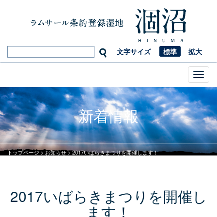
文字サイズ
標準
拡大
Toggl
naviga
新着情報
トップページ
>
お知らせ
>
2017いばらきまつりを開催します！
2017いばらきまつりを開催し
ます！