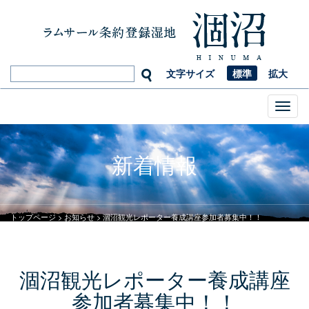
文字サイズ
標準
拡大
Toggl
naviga
新着情報
トップページ
>
お知らせ
>
涸沼観光レポーター養成講座参加者募集中！！
涸沼観光レポーター養成講座
参加者募集中！！