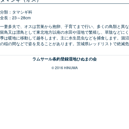
分類：タマシギ科
全長：23～28cm
一妻多夫で、オスは営巣から抱卵、子育てまで行い、多くの鳥類と異な
留鳥又は漂鳥として東北地方以南の水田や湿地で繁殖し、草陰などにく
季は暖地に移動して越冬します。主に水生昆虫などを捕食します。涸沼
の稲の間などで姿を見ることがあります。茨城県レッドリストで絶滅危惧 
ラムサール条約登録湿地ひぬまの会
© 2016 HINUMA