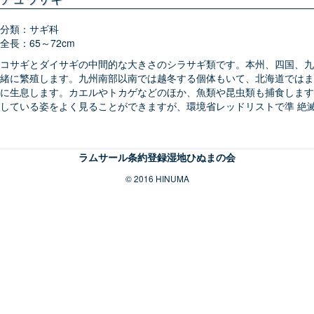
分類：サギ科
全長：65～72cm
コサギとダイサギの中間的な大きさのシラサギ類です。本州、四国、九
緒に繁殖します。九州南部以南では越冬する個体もいて、北海道ではま
に生息します。カエルやトカゲなどのほか、魚類や昆虫類も捕食します。
している姿をよく見ることができますが、環境省レッドリストで準 絶滅
ラムサール条約登録湿地ひぬまの会
© 2016 HINUMA