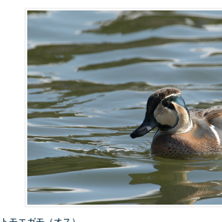
トモエガモ（オス）