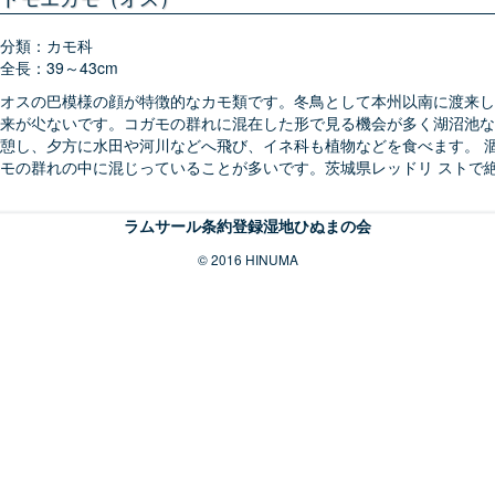
分類：カモ科
全長：39～43cm
オスの巴模様の顔が特徴的なカモ類です。冬鳥として本州以南に渡来し
来が尐ないです。コガモの群れに混在した形で見る機会が多く湖沼池な
憩し、夕方に水田や河川などへ飛び、イネ科も植物などを食べます。 
モの群れの中に混じっていることが多いです。茨城県レッドリ ストで
ラムサール条約登録湿地ひぬまの会
© 2016 HINUMA