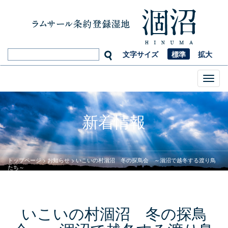
文字サイズ
標準
拡大
Toggl
naviga
新着情報
トップページ
>
お知らせ
>
いこいの村涸沼 冬の探鳥会 ～涸沼で越冬する渡り鳥
たち～
いこいの村涸沼 冬の探鳥