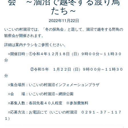
会 ～涸沼で越冬する渡り鳥
たち～
2022年11月22日
いこいの村涸沼では、「冬の探鳥会」と題して、涸沼で越冬する野鳥の
観察会が開催されます。
詳細は案内チラシをご参照ください。
○開催日時：①令和４年１２月１８日（日）９時００分～１１時３０
分
②令和５年 １月２２日（日）９時００分～１１時３０
分
○集合場所：いこいの村涸沼インフォメーションプラザ
○会 場：いこいの村涸沼～網掛公園
○募集人数：各回先着４０人程度 ※参加費無料
○応募方法：お電話にて（いこいの村涸沼 ０２９１－３７－１１７
１）