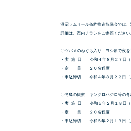
涸沼ラムサール条約推進協議会では、
詳細は、
案内チラシ
をご参照ください
〇ツバメのねぐら入り ヨシ原で夜を過
・実 施 日 令和４年８月２７日（
・定 員 ２０名程度
・申込締切 令和４年８月２２日（
〇冬鳥の観察 キンクロハジロ等の冬
・実 施 日 令和５年２月１８日（
・定 員 ２０名程度
・申込締切 令和５年２月１３日（