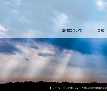
涸沼について
自然
トップページ
>
お知らせ
>
令和４年度涸沼野鳥