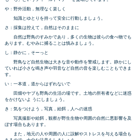
や：野外活動，無理なく楽しく
知識とゆとりを持って安全に行動しましょう。
さ：採集は控えて，自然はそのままに
自然は野鳥のすみかであり，多くの生物は彼らの食べ物でも
あります。むやみに捕ることは慎みましょう。
し：静かに，そーっと
野鳥など自然生物は大きな音や動作を警戒します。静かにし
ていれば小さな鳴き声や羽音など自然の音を楽しむこともできま
す。
い：一本道，道からはずれないで
田畑やヤブも野鳥の生活の場です。土地の所有者などに迷惑
をかけないよ うにしましょう。
き：気をつけよう，写真，給餌，人への迷惑
写真撮影や給餌，観察が野生生物や周囲の自然に悪影響を及
ぼす場合もあります。
また，地元の人や周囲の人に誤解やストレスを与える場合も
あるので，十分な注意をしましょう。