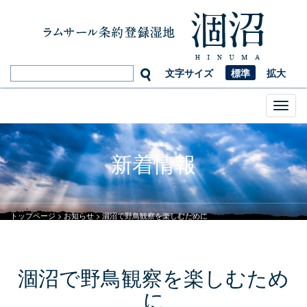
文字サイズ
標準
拡大
Toggl
naviga
新着情報
トップページ
>
お知らせ
>
涸沼で野鳥観察を楽しむために
涸沼で野鳥観察を楽しむため
に