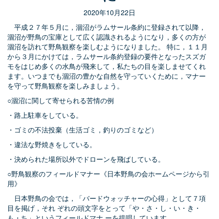
2020年10月22日
平成２７年５月に，涸沼がラムサール条約に登録されて以降，
涸沼が野鳥の宝庫として広く認識されるようになり，多くの方が
涸沼を訪れて野鳥観察を楽しむようになりました。 特に，１１月
から３月にかけては，ラムサール条約登録の要件となったスズガ
モをはじめ多くの水鳥が飛来して，私たちの目を楽しませてくれ
ます。いつまでも涸沼の豊かな自然を守っていくために，マナー
を守って野鳥観察を楽しみましょう。
○涸沼に関して寄せられる苦情の例
・路上駐車をしている。
・ゴミの不法投棄（生活ゴミ，釣りのゴミなど）
・違法な野焼きをしている。
・決められた場所以外でドローンを飛ばしている。
○野鳥観察のフィールドマナー《日本野鳥の会ホームページから引
用》
日本野鳥の会では，「バードウォッチャーの心得」として７項
目を掲げ，それ ぞれの頭文字をとって「や・さ・し・い・き・
も・ち」というフィールドマナ ーを提唱しています。