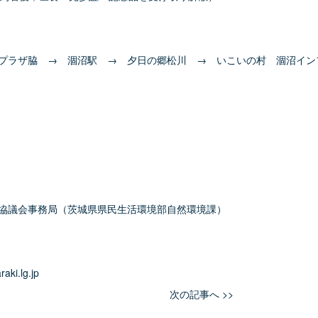
 → 涸沼駅 → 夕日の郷松川 → いこいの村 涸沼インフ
事務局（茨城県県民生活環境部自然環境課）
i.lg.jp
次の記事へ >>