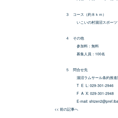
３ コース（約８ｋｍ）
いこいの村涸沼スポーツプラザ脇
４ その他
参加料：無料
募集人員：100名
５ 問合せ先
涸沼ラムサール条約推進協議会
T E L: 029-301-2946
F A X: 029-301-2948
E-mail: shizen2@pref.ibarak
<< 前の記事へ