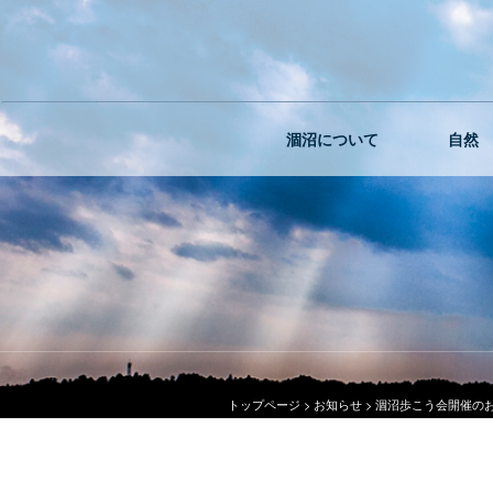
涸沼について
自然
トップページ
>
お知らせ
>
涸沼歩こう会開催の