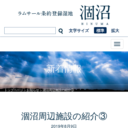
文字サイズ
標準
拡大
Toggl
naviga
新着情報
トップページ
>
お知らせ
>
涸沼周辺施設の紹介③
涸沼周辺施設の紹介③
2019年8月9日