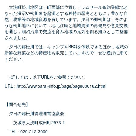
大洗町松川地区は，町西部に位置し，ラムサール条約登録地と
なった涸沼や松川藩を起源とする独特の歴史とともに，豊かな自
然，農業等の地域資源を有しています。夕日の郷松川は，そのよ
うな松川地区において，地元住民と地域資源の再発見や意見交換
を通じ，涸沼沿岸で交流を育み地域の元気を創る拠点として整備
されました。
夕日の郷松川では，キャンプやBBQを体験できるほか，地域の
新鮮な野菜などの特産物も販売していますので，ぜひ遊びに来て
ください。
※詳しくは，以下URLをご参照ください。
URL :
http://www.oarai-info.jp/page/page000162.html
【問合せ先】
夕日の郷松川管理運営協議会
茨城県大洗町成田町2573-1
TEL : 029-212-3900