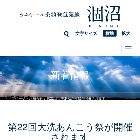
文字サイズ
標準
拡大
Toggl
naviga
新着情報
トップページ
>
お知らせ
>
第22回大洗あんこう祭が開催されます
第22回大洗あんこう祭が開催
されます